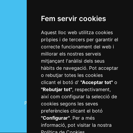
Segueix-nos a les xarxes socials
Fem servir cookies
Aquest lloc web utilitza cookies
Plaça Mercadal
pròpies i de tercers per garantir el
43201 Reus
correcte funcionament del web i
millorar els nostres serveis
977 010 010
mitjançant l'anàlisi dels seus
tempspercures@reus.cat
hàbits de navegació. Pot acceptar
o rebutjar totes les cookies
clicant el botó d'
"Acceptar tot"
o
Informació bàsica RGPD
"Rebutjar tot"
, respectivament,
Política de privacitat
així com configurar la selecció de
Política de cookies
Configurar cookies
cookies segons les seves
preferències clicant el botó
Avís legal
Accessibilitat
Mapa web
"Configurar"
. Per a més
informació, pot visitar la nostra
Política de Cookies
.